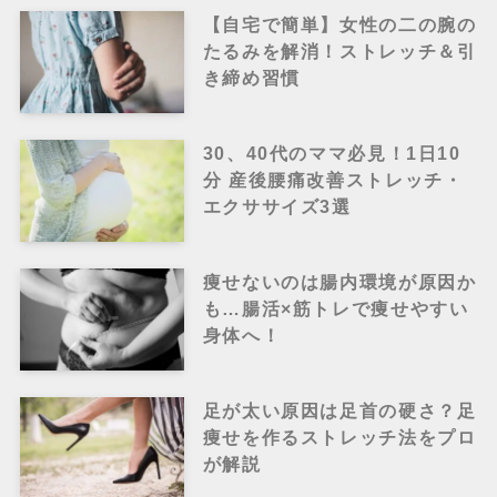
【自宅で簡単】女性の二の腕の
たるみを解消！ストレッチ＆引
き締め習慣
30、40代のママ必見！1日10
分 産後腰痛改善ストレッチ・
エクササイズ3選
痩せないのは腸内環境が原因か
も…腸活×筋トレで痩せやすい
身体へ！
足が太い原因は足首の硬さ？足
痩せを作るストレッチ法をプロ
が解説