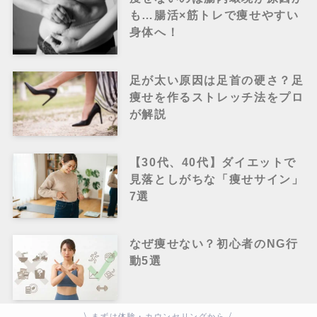
も…腸活×筋トレで痩せやすい
身体へ！
足が太い原因は足首の硬さ？足
痩せを作るストレッチ法をプロ
が解説
【30代、40代】ダイエットで
見落としがちな「痩せサイン」
7選
なぜ痩せない？初心者のNG行
動5選
\ まずは体験・カウンセリングから /