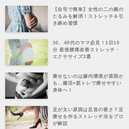
【自宅で簡単】女性の二の腕の
たるみを解消！ストレッチ＆引
き締め習慣
30、40代のママ必見！1日10
分 産後腰痛改善ストレッチ・
エクササイズ3選
痩せないのは腸内環境が原因か
も…腸活×筋トレで痩せやすい
身体へ！
足が太い原因は足首の硬さ？足
痩せを作るストレッチ法をプロ
が解説