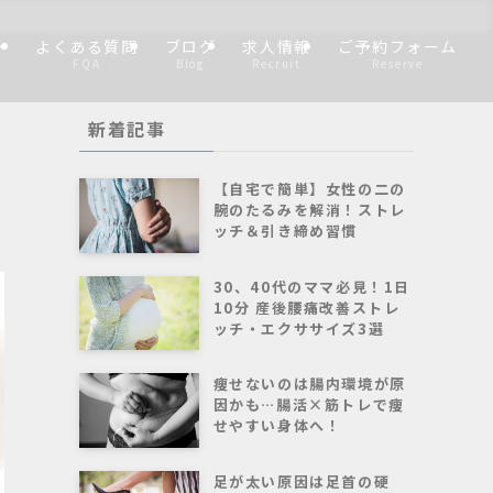
ー
よくある質問
ブログ
求人情報
ご予約フォーム
FQA
Blog
Recruit
Reserve
新着記事
【自宅で簡単】女性の二の
腕のたるみを解消！ストレ
ッチ＆引き締め習慣
30、40代のママ必見！1日
10分 産後腰痛改善ストレ
ッチ・エクササイズ3選
痩せないのは腸内環境が原
因かも…腸活×筋トレで痩
せやすい身体へ！
足が太い原因は足首の硬