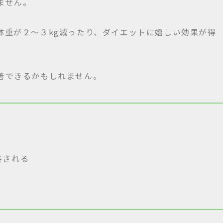
ません。
体重が２〜３kg減ったり、ダイエットに嬉しい効果が得
善できるかもしれません。
善される