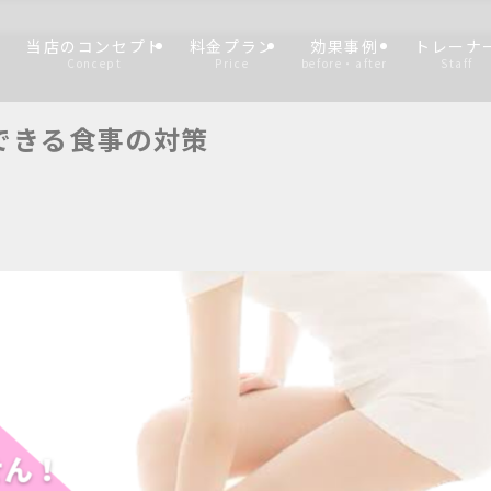
当店のコンセプト
料金プラン
効果事例
トレーナ
Concept
Price
before・after
Staff
できる食事の対策